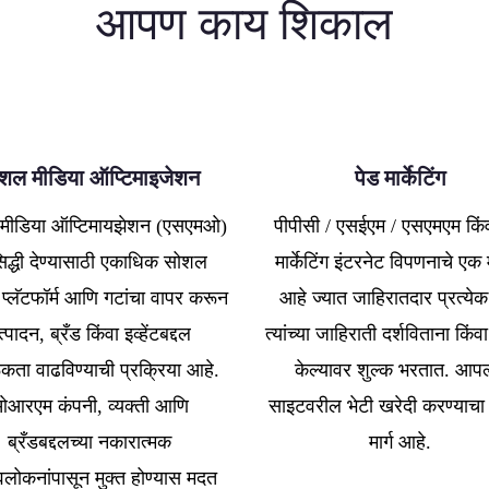
आपण काय शिकाल
शल मीडिया ऑप्टिमाइजेशन
पेड मार्केटिंग
मीडिया ऑप्टिमायझेशन (एसएमओ)
पीपीसी / एसईएम / एसएमएम किंव
सिद्धी देण्यासाठी एकाधिक सोशल
मार्केटिंग इंटरनेट विपणनाचे एक
 प्लॅटफॉर्म आणि गटांचा वापर करून
आहे ज्यात जाहिरातदार प्रत्येक
्पादन, ब्रँड किंवा इव्हेंटबद्दल
त्यांच्या जाहिराती दर्शविताना किंव
कता वाढविण्याची प्रक्रिया आहे.
केल्यावर शुल्क भरतात. आपल
आरएम कंपनी, व्यक्ती आणि
साइटवरील भेटी खरेदी करण्याचा
ब्रँडबद्दलच्या नकारात्मक
मार्ग आहे.
वलोकनांपासून मुक्त होण्यास मदत