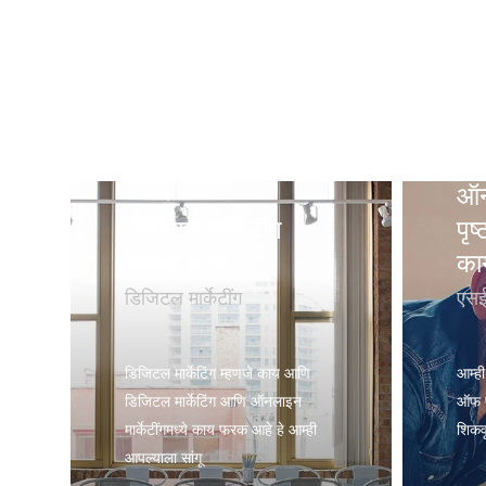
ऑन
डिजिटल मार्केटींग
पृ
म्हणजे काय?
कार
डिजिटल मार्केटींग
एस
डिजिटल मार्केटिंग म्हणजे काय आणि
आम्ह
डिजिटल मार्केटिंग आणि ऑनलाइन
ऑफ प
मार्केटींगमध्ये काय फरक आहे हे आम्ही
शिकव
आपल्याला सांगू