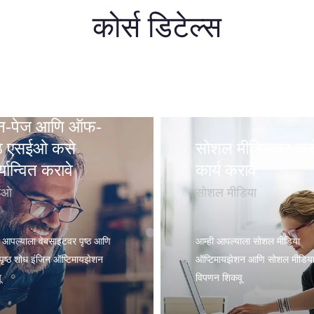
कोर्स डिटेल्स
-पेज आणि ऑफ-
ष्ठ एसईओ कसे
सोशल मीडियावर कस
्यान्वित करावे
कार्य करावे
ईओ
सोशल मीडिया
ी आपल्याला वेबसाइटवर पृष्ठ आणि
आम्ही आपल्याला सोशल मीडिया
ृष्ठ शोध इंजिन ऑप्टिमायझेशन
ऑप्टिमायझेशन आणि सोशल मीडिय
ू
विपणन शिकवू