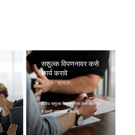
े
सशुल्क विपणनावर कसे
कार्य करावे
स.इ.म / स.म.म
विविध सशुल्क विपणन तंत्र कसे वापरावे
ा
हे आम्ही आपल्याला शिकवू.